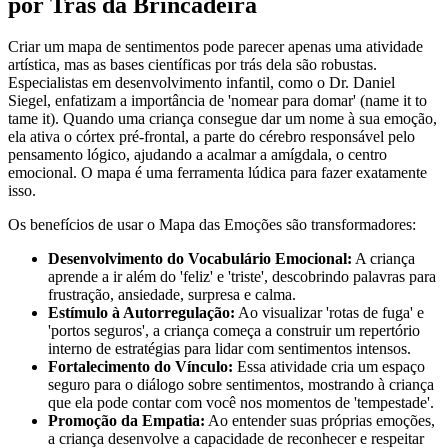
por Trás da Brincadeira
Criar um mapa de sentimentos pode parecer apenas uma atividade
artística, mas as bases científicas por trás dela são robustas.
Especialistas em desenvolvimento infantil, como o Dr. Daniel
Siegel, enfatizam a importância de 'nomear para domar' (name it to
tame it). Quando uma criança consegue dar um nome à sua emoção,
ela ativa o córtex pré-frontal, a parte do cérebro responsável pelo
pensamento lógico, ajudando a acalmar a amígdala, o centro
emocional. O mapa é uma ferramenta lúdica para fazer exatamente
isso.
Os benefícios de usar o Mapa das Emoções são transformadores:
Desenvolvimento do Vocabulário Emocional:
A criança
aprende a ir além do 'feliz' e 'triste', descobrindo palavras para
frustração, ansiedade, surpresa e calma.
Estímulo à Autorregulação:
Ao visualizar 'rotas de fuga' e
'portos seguros', a criança começa a construir um repertório
interno de estratégias para lidar com sentimentos intensos.
Fortalecimento do Vínculo:
Essa atividade cria um espaço
seguro para o diálogo sobre sentimentos, mostrando à criança
que ela pode contar com você nos momentos de 'tempestade'.
Promoção da Empatia:
Ao entender suas próprias emoções,
a criança desenvolve a capacidade de reconhecer e respeitar