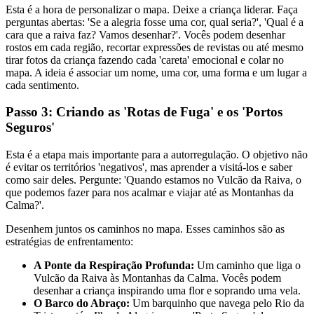
Esta é a hora de personalizar o mapa. Deixe a criança liderar. Faça
perguntas abertas: 'Se a alegria fosse uma cor, qual seria?', 'Qual é a
cara que a raiva faz? Vamos desenhar?'. Vocês podem desenhar
rostos em cada região, recortar expressões de revistas ou até mesmo
tirar fotos da criança fazendo cada 'careta' emocional e colar no
mapa. A ideia é associar um nome, uma cor, uma forma e um lugar a
cada sentimento.
Passo 3: Criando as 'Rotas de Fuga' e os 'Portos
Seguros'
Esta é a etapa mais importante para a autorregulação. O objetivo não
é evitar os territórios 'negativos', mas aprender a visitá-los e saber
como sair deles. Pergunte: 'Quando estamos no Vulcão da Raiva, o
que podemos fazer para nos acalmar e viajar até as Montanhas da
Calma?'.
Desenhem juntos os caminhos no mapa. Esses caminhos são as
estratégias de enfrentamento:
A Ponte da Respiração Profunda:
Um caminho que liga o
Vulcão da Raiva às Montanhas da Calma. Vocês podem
desenhar a criança inspirando uma flor e soprando uma vela.
O Barco do Abraço:
Um barquinho que navega pelo Rio da