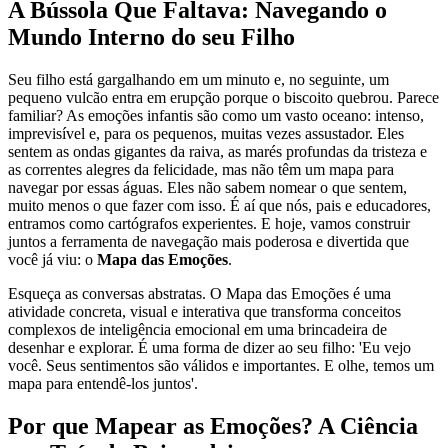
A Bússola Que Faltava: Navegando o
Mundo Interno do seu Filho
Seu filho está gargalhando em um minuto e, no seguinte, um
pequeno vulcão entra em erupção porque o biscoito quebrou. Parece
familiar? As emoções infantis são como um vasto oceano: intenso,
imprevisível e, para os pequenos, muitas vezes assustador. Eles
sentem as ondas gigantes da raiva, as marés profundas da tristeza e
as correntes alegres da felicidade, mas não têm um mapa para
navegar por essas águas. Eles não sabem nomear o que sentem,
muito menos o que fazer com isso. É aí que nós, pais e educadores,
entramos como cartógrafos experientes. E hoje, vamos construir
juntos a ferramenta de navegação mais poderosa e divertida que
você já viu: o
Mapa das Emoções
.
Esqueça as conversas abstratas. O Mapa das Emoções é uma
atividade concreta, visual e interativa que transforma conceitos
complexos de inteligência emocional em uma brincadeira de
desenhar e explorar. É uma forma de dizer ao seu filho: 'Eu vejo
você. Seus sentimentos são válidos e importantes. E olhe, temos um
mapa para entendê-los juntos'.
Por que Mapear as Emoções? A Ciência