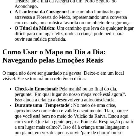
Tristeza até a Ilha da Alegria ou um 'Porto Seguro' do
Aconchego.
A Lanterna da Coragem:
Um caminho iluminado que
atravessa a Floresta do Medo, representando uma conversa
com os pais, uma música favorita ou um objeto de segurança.
O Túnel da Música:
Um caminho que leva de qualquer lugar
difícil para um lugar feliz, onde a criança pode pedir para
ouvir sua música preferida.
Como Usar o Mapa no Dia a Dia:
Navegando pelas Emoções Reais
O mapa não deve ser guardado na gaveta. Deixe-o em um local
visível. Ele se tornará uma referência diária.
Check-in Emocional:
Pela manhã ou ao final do dia,
pergunte: 'Em qual lugar do nosso mapa você está agora?'.
Isso ajuda a criança a desenvolver a autoconsciência.
Durante uma 'Tempestade':
No meio de uma crise,
aproxime-se com calma e valide o sentimento. 'Uau, parece
que você está bem no meio do Vulcão da Raiva. Estou aqui
com você. Que tal a gente pegar a Ponte da Respiração para ir
a um lugar mais calmo?'. Isso dá à criança uma linguagem e
um plano, em vez de apenas ouvir 'pare de chorar' ou 'se