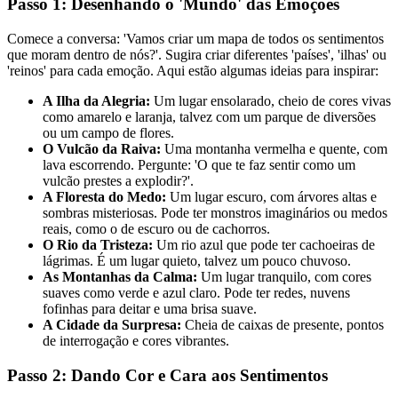
Passo 1: Desenhando o 'Mundo' das Emoções
Comece a conversa: 'Vamos criar um mapa de todos os sentimentos
que moram dentro de nós?'. Sugira criar diferentes 'países', 'ilhas' ou
'reinos' para cada emoção. Aqui estão algumas ideias para inspirar:
A Ilha da Alegria:
Um lugar ensolarado, cheio de cores vivas
como amarelo e laranja, talvez com um parque de diversões
ou um campo de flores.
O Vulcão da Raiva:
Uma montanha vermelha e quente, com
lava escorrendo. Pergunte: 'O que te faz sentir como um
vulcão prestes a explodir?'.
A Floresta do Medo:
Um lugar escuro, com árvores altas e
sombras misteriosas. Pode ter monstros imaginários ou medos
reais, como o de escuro ou de cachorros.
O Rio da Tristeza:
Um rio azul que pode ter cachoeiras de
lágrimas. É um lugar quieto, talvez um pouco chuvoso.
As Montanhas da Calma:
Um lugar tranquilo, com cores
suaves como verde e azul claro. Pode ter redes, nuvens
fofinhas para deitar e uma brisa suave.
A Cidade da Surpresa:
Cheia de caixas de presente, pontos
de interrogação e cores vibrantes.
Passo 2: Dando Cor e Cara aos Sentimentos