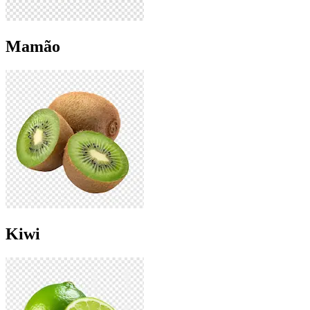
Mamão
Kiwi