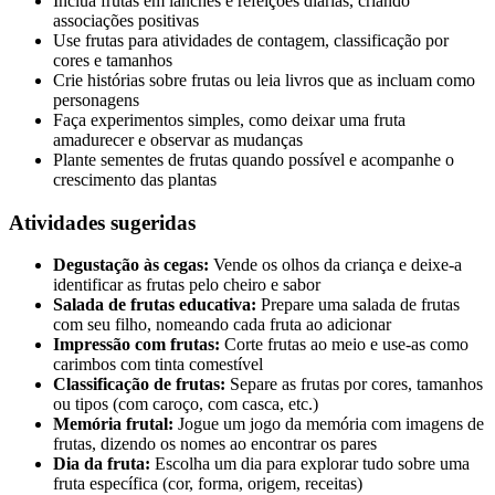
Inclua frutas em lanches e refeições diárias, criando
associações positivas
Use frutas para atividades de contagem, classificação por
cores e tamanhos
Crie histórias sobre frutas ou leia livros que as incluam como
personagens
Faça experimentos simples, como deixar uma fruta
amadurecer e observar as mudanças
Plante sementes de frutas quando possível e acompanhe o
crescimento das plantas
Atividades sugeridas
Degustação às cegas:
Vende os olhos da criança e deixe-a
identificar as frutas pelo cheiro e sabor
Salada de frutas educativa:
Prepare uma salada de frutas
com seu filho, nomeando cada fruta ao adicionar
Impressão com frutas:
Corte frutas ao meio e use-as como
carimbos com tinta comestível
Classificação de frutas:
Separe as frutas por cores, tamanhos
ou tipos (com caroço, com casca, etc.)
Memória frutal:
Jogue um jogo da memória com imagens de
frutas, dizendo os nomes ao encontrar os pares
Dia da fruta:
Escolha um dia para explorar tudo sobre uma
fruta específica (cor, forma, origem, receitas)