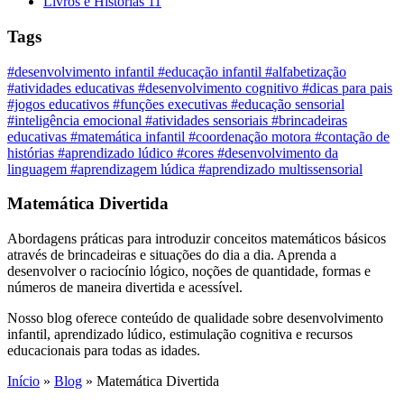
Livros e Histórias
11
Tags
#desenvolvimento infantil
#educação infantil
#alfabetização
#atividades educativas
#desenvolvimento cognitivo
#dicas para pais
#jogos educativos
#funções executivas
#educação sensorial
#inteligência emocional
#atividades sensoriais
#brincadeiras
educativas
#matemática infantil
#coordenação motora
#contação de
histórias
#aprendizado lúdico
#cores
#desenvolvimento da
linguagem
#aprendizagem lúdica
#aprendizado multissensorial
Matemática Divertida
Abordagens práticas para introduzir conceitos matemáticos básicos
através de brincadeiras e situações do dia a dia. Aprenda a
desenvolver o raciocínio lógico, noções de quantidade, formas e
números de maneira divertida e acessível.
Nosso blog oferece conteúdo de qualidade sobre desenvolvimento
infantil, aprendizado lúdico, estimulação cognitiva e recursos
educacionais para todas as idades.
Início
»
Blog
»
Matemática Divertida