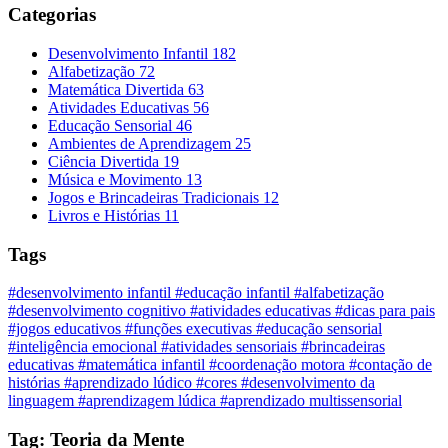
Categorias
Desenvolvimento Infantil
182
Alfabetização
72
Matemática Divertida
63
Atividades Educativas
56
Educação Sensorial
46
Ambientes de Aprendizagem
25
Ciência Divertida
19
Música e Movimento
13
Jogos e Brincadeiras Tradicionais
12
Livros e Histórias
11
Tags
#desenvolvimento infantil
#educação infantil
#alfabetização
#desenvolvimento cognitivo
#atividades educativas
#dicas para pais
#jogos educativos
#funções executivas
#educação sensorial
#inteligência emocional
#atividades sensoriais
#brincadeiras
educativas
#matemática infantil
#coordenação motora
#contação de
histórias
#aprendizado lúdico
#cores
#desenvolvimento da
linguagem
#aprendizagem lúdica
#aprendizado multissensorial
Tag: Teoria da Mente